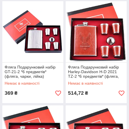
Фляга Подарунковий набір
Фляга Подарунковий набір
GT-21-2 *6 предметів*
Harley-Davidson H-D 2021
(фляга, чарки, лійка)
TZ-2 *6 предметів* (фляга,
чарки, лійка)
Немає в наявності
Немає в наявності
369
514,72
₴
₴