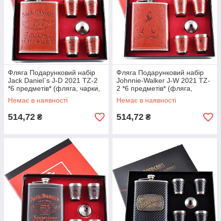
Фляга Подарунковий набір
Фляга Подарунковий набір
Jack Daniel`s J-D 2021 TZ-2
Johnnie-Walker J-W 2021 TZ-
*6 предметів* (фляга, чарки,
2 *6 предметів* (фляга,
лійка)
чарки, лійка)
Немає в наявності
Немає в наявності
514,72
514,72
₴
₴