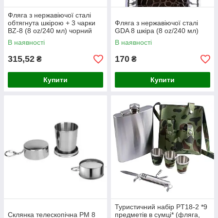
Фляга з нержавіючої сталі
обтягнута шкірою + 3 чарки
Фляга з нержавіючої сталі
BZ-8 (8 oz/240 мл) чорний
GDA 8 шкіра (8 oz/240 мл)
В наявності
В наявності
315,52
170
₴
₴
Купити
Купити
Туристичний набір PT18-2 *9
Склянка телескопічна PM 8
предметів в сумці* (фляга,