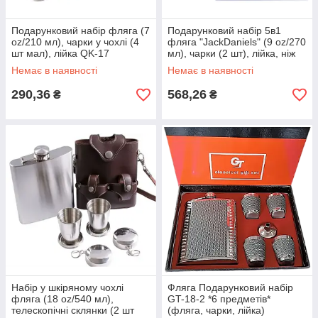
Подарунковий набір фляга (7
Подарунковий набір 5в1
oz/210 мл), чарки у чохлі (4
фляга "JackDaniels" (9 oz/270
шт мал), лійка QK-17
мл), чарки (2 шт), лійка, ніж
TZ-30
Немає в наявності
Немає в наявності
290,36
568,26
₴
₴
Набір у шкіряному чохлі
Фляга Подарунковий набір
фляга (18 oz/540 мл),
GT-18-2 *6 предметів*
телескопічні склянки (2 шт
(фляга, чарки, лійка)