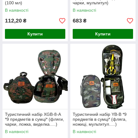
(100 мл)
чарки, мультитул)
В наявності
В наявності
112,20
683
₴
₴
Купити
Купити
Туристичний набір XGB-8-A
Туристичний набір YB-B *9
*9 предметів в сумці* (фляги,
предметів в сумці* (фляга,
чарки, ложка, виделка.....)
ножиці, мультитул.....)
В наявності
В наявності