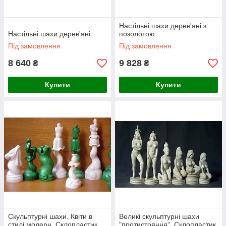
Настільні шахи дерев'яні з
Настільні шахи дерев'яні
позолотою
Під замовлення
Під замовлення
8 640
9 828
₴
₴
Купити
Купити
Скульптурні шахи. Квіти в
Великі скульптурні шахи
стилі модерн. Склопластик
"протистояння". Склопластик