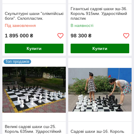
Гігантські садові шахи зш-36.
Скульптурні шахи "олімпійські
Король 915мм. Ударостійкий
боги". Склопластик.
пластик
Під замовлення
В наявності
1 895 000
98 300
₴
₴
Купити
Купити
Топ продажів
Великі садові шахи сш-25.
Король 635мм. Ударостійкий
Садові шахи зш-16. Король