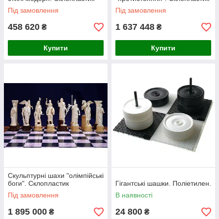
Під замовлення
Під замовлення
458 620
1 637 448
₴
₴
Купити
Купити
Скульптурні шахи "олімпійські
боги". Склопластик
Гігантські шашки. Поліетилен.
Під замовлення
В наявності
1 895 000
24 800
₴
₴