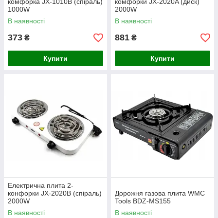
комфорка JX-1010B (спіраль)
комфорки JX-2020A (диск)
1000W
2000W
В наявності
В наявності
373
881
₴
₴
Купити
Купити
Електрична плита 2-
конфорки JX-2020B (спіраль)
Дорожня газова плита WMC
2000W
Tools BDZ-MS155
В наявності
В наявності