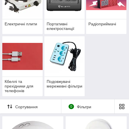
Електричні плити
Портативні
Радіоприймачі
електростанції
Кбеллі та
Подовжувачі
прехідники для
мережевні фільтри
телефонів
Сортування
0
Фільтри