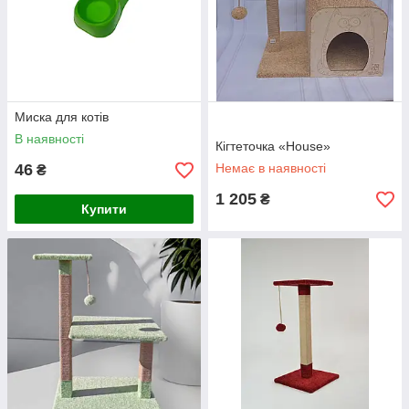
Миска для котів
В наявності
Кігтеточка «House»
46
Немає в наявності
₴
1 205
₴
Купити