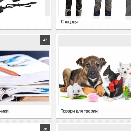
Спецодяг
42
бники
Товари для тварин
28