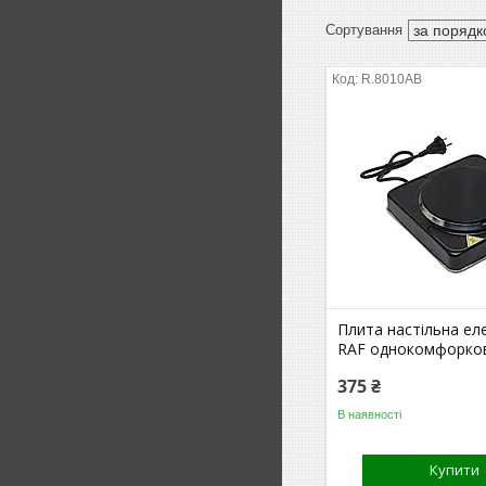
R.8010AB
Плита настільна ел
RAF однокомфорко
375 ₴
В наявності
Купити