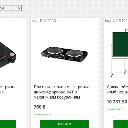
R.8020AB
UB-R10
ектрична
Плита настільна електрична
Дошка обе
ва
двокомфоркова RAF з
комбінова
механічним керуванням
10 237,50
760 ₴
В наявності
В наявності
Купити