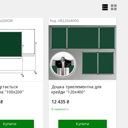
0x200GW
UB120x400G
ртається
Дошка триелементна для
на "100x200"
крейди "120x400"
 ₴
12 435 ₴
В наявності
Купити
Купити