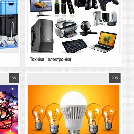
Техніка і електроніка
68
298