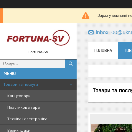
Зараз у компанії н
inbox_00@ukr.
ГОЛОВНА
ТОВ
Fortuna-SV
Товари та послуги
Товари та посл
Канцтовари
Пластикова тара
Техніка і електроніка
Великі шахи