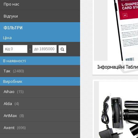
Про нас
Відгуки
ФІЛЬТРИ
Ціна
В наявності
Інформаційні Табли
Так
2480
Виробник
Aihao
15
Alda
4
ArtMax
8
Axent
696