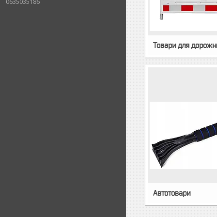
0635035186
Товари для дорожн
Автотовари