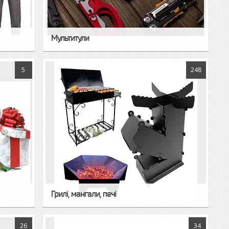
Мультитули
5
248
Грилі, мангали, печі
26
34