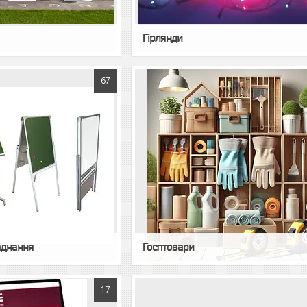
Гірлянди
67
аднання
Госптовари
17