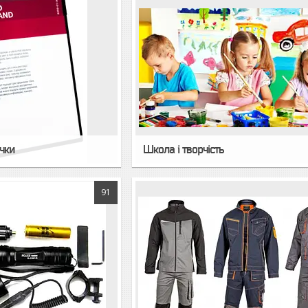
чки
Школа і творчість
91