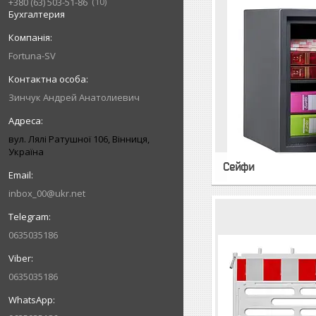
10
+380 (63) 503-51-86
Бухгалтерия
Fortuna-SV
Зинчук Андрей Анатолиевич
вул. Лялі Ратушної 106, Вінниця,
Україна
Сейфи
inbox_00@ukr.net
0635035186
0635035186