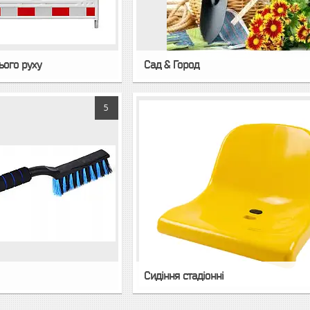
ього руху
Сад & Город
5
Сидіння стадіонні