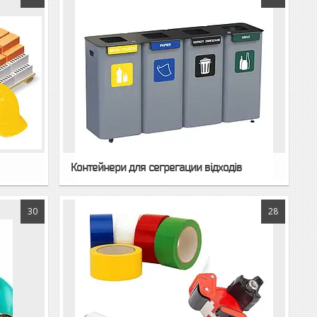
Контейнери для сегрегации відходів
30
28