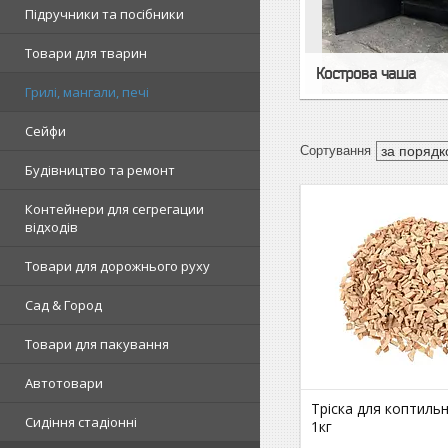
Підручники та посібники
Товари для тварин
Кострова чаша
Грилі, мангали, печі
Сейфи
Будівництво та ремонт
Контейнери для сегрегации
відходів
Товари для дорожнього руху
Сад & Город
Товари для пакування
Автотовари
Тріска для коптильні
Сидіння стадіонні
1кг