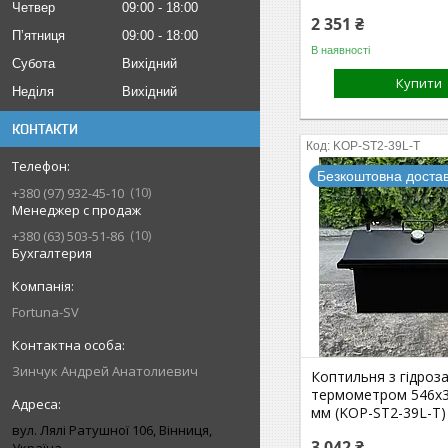
Четвер
09:00
18:00
2 351 ₴
Пʼятниця
09:00
18:00
В наявності
Субота
Вихідний
Купити
Неділя
Вихідний
КОНТАКТИ
KOP-ST2-39L-T
Безкоштовна доста
10
+380 (97) 932-45-10
Менеджер с продаж
10
+380 (63) 503-51-86
Бухгалтерия
Fortuna-SV
Зинчук Андрей Анатолиевич
Коптильня з гідроз
термометром 546х3
мм (KOP-ST2-39L-T)
вул. Лялі Ратушної 106, Вінниця,
3 042 ₴
Україна