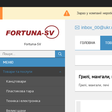
Зараз у компанії нероб
inbox_00@ukr.
ГОЛОВНА
ТОВ
Fortuna-SV
Товари та послуги
Грилі, мангали, 
Канцтовари
Грилі, мангали, печі
Пластикова тара
Техніка і електроніка
Великі шахи