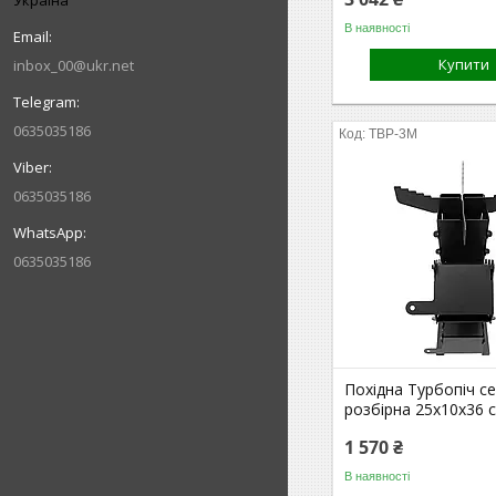
В наявності
Купити
inbox_00@ukr.net
0635035186
TBP-3M
0635035186
0635035186
Похідна Турбопіч с
розбірна 25х10х36 
1 570 ₴
В наявності