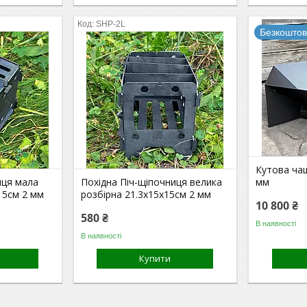
SHP-2L
Безкоштов
Кутова ча
иця мала
Похідна Піч-щіпочниця велика
мм
15см 2 мм
розбірна 21.3х15х15см 2 мм
10 800 ₴
580 ₴
В наявності
В наявності
Купити