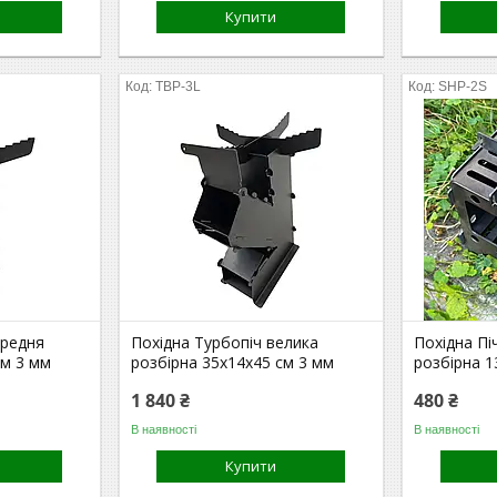
Купити
TBP-3L
SHP-2S
ередня
Похідна Турбопіч велика
Похідна Пі
см 3 мм
розбірна 35х14х45 см 3 мм
розбірна 1
1 840 ₴
480 ₴
В наявності
В наявності
Купити