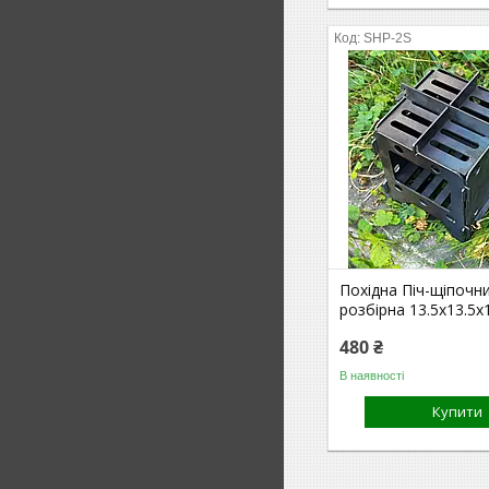
SHP-2S
Похідна Піч-щіпочн
розбірна 13.5х13.5х
480 ₴
В наявності
Купити