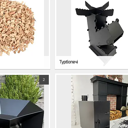
Турбопечі
2