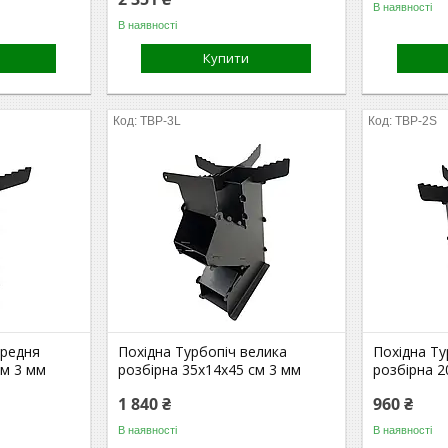
В наявності
В наявності
Купити
TBP-3L
TBP-2S
ередня
Похідна Турбопіч велика
Похідна Ту
см 3 мм
розбірна 35х14х45 см 3 мм
розбірна 2
1 840 ₴
960 ₴
В наявності
В наявності