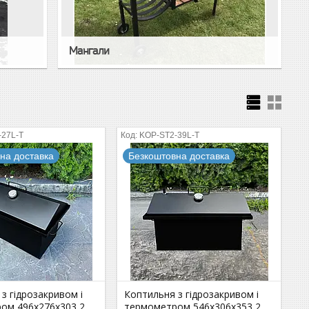
Мангали
-27L-T
KOP-ST2-39L-T
на доставка
Безкоштовна доставка
з гідрозакривом і
Коптильня з гідрозакривом і
ом 496х276х303 2
термометром 546х306х353 2