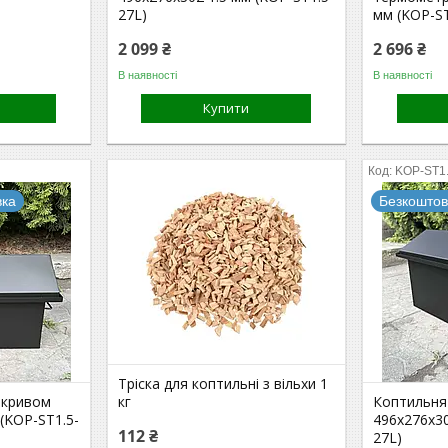
27L)
мм (KOP-S
2 099 ₴
2 696 ₴
В наявності
В наявності
Купити
KOP-ST1
вка
Безкоштов
Тріска для коптильні з вільхи 1
акривом
кг
Коптильня
(KOP-ST1.5-
496х276х30
112 ₴
27L)