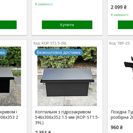
В наявності
2 099 ₴
В наявності
Купити
KOP-ST1.5-39L
TBP-2S
вка
Безкоштовна доставка
акривом і
Коптильня з гідрозакривом
Похідна Ту
06х353 2
546х306х352 1.5 мм (KOP-ST1.5-
розбірна 2
39L)
960 ₴
2 351 ₴