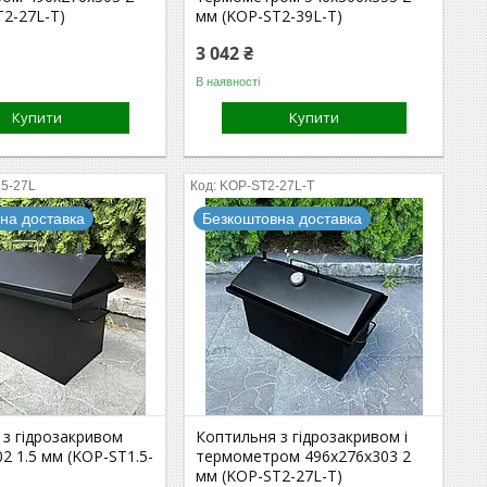
T2-27L-T)
мм (KOP-ST2-39L-T)
3 042 ₴
В наявності
Купити
Купити
.5-27L
KOP-ST2-27L-T
на доставка
Безкоштовна доставка
 з гідрозакривом
Коптильня з гідрозакривом і
2 1.5 мм (KOP-ST1.5-
термометром 496х276х303 2
мм (KOP-ST2-27L-T)