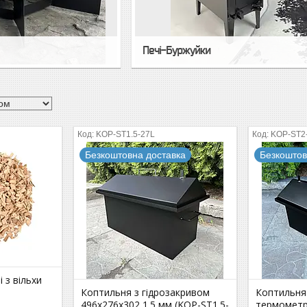
Печі-Буржуйки
KOP-ST1.5-27L
KOP-ST2
Безкоштовна доставка
Безкоштов
 з вільхи
Коптильня з гідрозакривом
Коптильня 
496х276х302 1.5 мм (KOP-ST1.5-
термометр