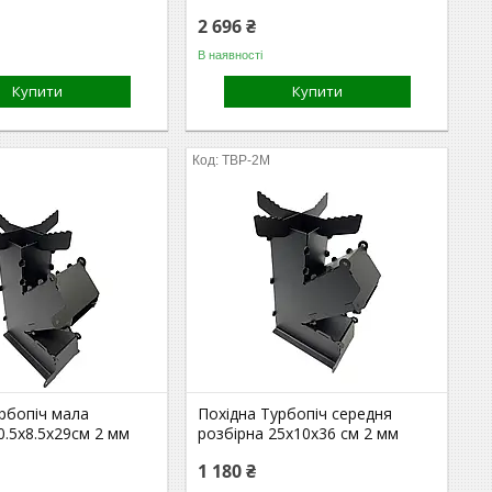
2 696 ₴
В наявності
Купити
Купити
TBP-2M
рбопіч мала
Похідна Турбопіч середня
0.5х8.5х29см 2 мм
розбірна 25х10х36 см 2 мм
1 180 ₴