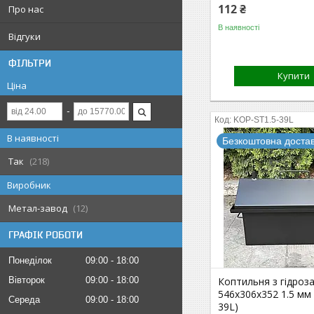
112 ₴
Про нас
В наявності
Відгуки
ФІЛЬТРИ
Купити
Ціна
KOP-ST1.5-39L
В наявності
Безкоштовна доста
Так
218
Виробник
Метал-завод
12
ГРАФІК РОБОТИ
Понеділок
09:00
18:00
Вівторок
09:00
18:00
Коптильня з гідроз
546х306х352 1.5 мм 
Середа
09:00
18:00
39L)