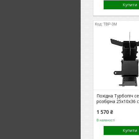
Купити
TBP-3M
Похідна Турбопіч с
розбірна 25х10х36 
1 570 ₴
В наявності
Купити