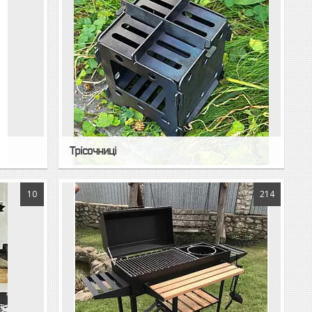
Трісочниці
10
214