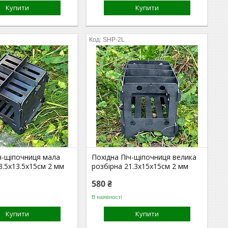
Купити
Купити
SHP-2L
ч-щіпочниця мала
Похідна Піч-щіпочниця велика
3.5х13.5х15см 2 мм
розбірна 21.3х15х15см 2 мм
580 ₴
В наявності
Купити
Купити