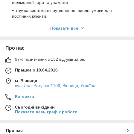
полімерної тари та упаковки
гнучка система ціноутворення, вигідні умови для
постійних клієнтів
найбільший в Україні асортимент пластикових ящиків
Показати все
логістична доступність виробництва для клієнтів з
будь-якої точки України
ретельний контроль якості виробленої продукції
Про нас
відкритість до пошуку нових рішень у сфері
97% позитивних з 132 відгуків за рік
пластикової тари для бізнесу наших клієнтів
якісна сировина від виробників з усього світу
Працює з 10.04.2016
сучасне обладнання та технології виробництва
м. Вінниця
20 років досвіду у виробництві пластикових ящиків,
вул. Лялі Ратушної 106, Вінниця, Україна
поліетиленової плівки та інших матеріалів для
пакування з полімерів
Контакти
Сьогодні вихідний
Показати весь графік роботи
Про нас