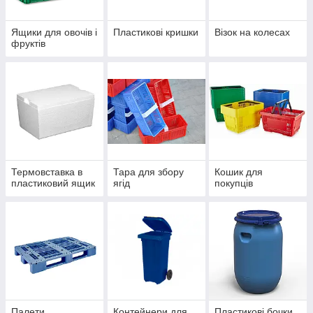
Ящики для овочів і
Пластикові кришки
Візок на колесах
фруктів
Термовставка в
Тара для збору
Кошик для
пластиковий ящик
ягід
покупців
Палети
Контейнери для
Пластикові бочки