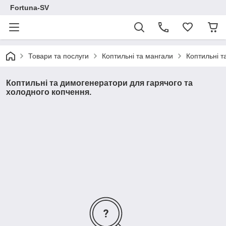
Fortuna-SV
Товари та послуги
Коптильні та мангали
Коптильні т
Коптильні та димогенератори для гарячого та
холодного копчення.