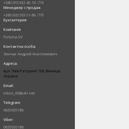
10
+380 (97) 932-45-10
Менеджер с продаж
10
+380 (63) 503-51-86
Бухгалтерия
Fortuna-SV
Зинчук Андрей Анатолиевич
вул. Лялі Ратушної 106, Вінниця,
Україна
inbox_00@ukr.net
0635035186
0635035186