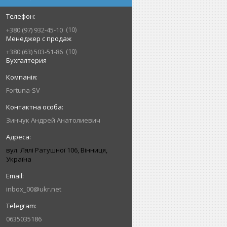
10
+380 (97) 932-45-10
Менеджер с продаж
10
+380 (63) 503-51-86
Бухгалтерия
Fortuna-SV
Зинчук Андрей Анатолиевич
вул. Лялі Ратушної 106, Вінниця,
Україна
inbox_00@ukr.net
0635035186