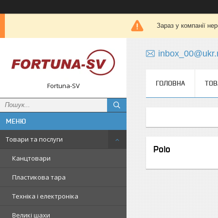
Зараз у компанії не
inbox_00@ukr.
ГОЛОВНА
ТОВ
Fortuna-SV
Товари та послуги
Polo
Канцтовари
Пластикова тара
Техніка і електроніка
Великі шахи