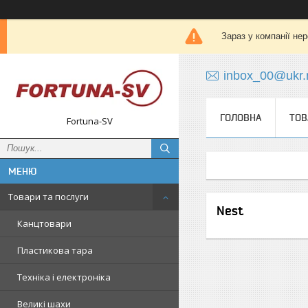
Зараз у компанії не
inbox_00@ukr.
ГОЛОВНА
ТОВ
Fortuna-SV
Товари та послуги
Nest
Канцтовари
Пластикова тара
Техніка і електроніка
Великі шахи