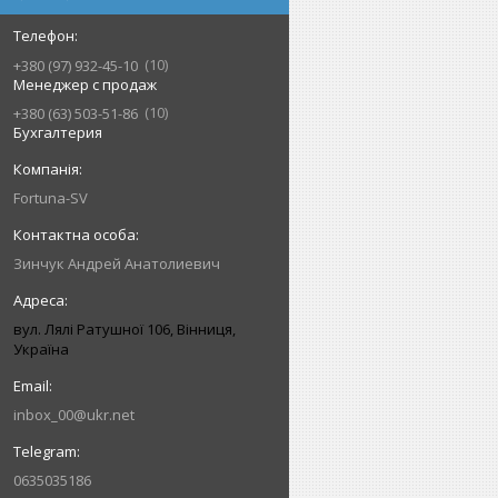
10
+380 (97) 932-45-10
Менеджер с продаж
10
+380 (63) 503-51-86
Бухгалтерия
Fortuna-SV
Зинчук Андрей Анатолиевич
вул. Лялі Ратушної 106, Вінниця,
Україна
inbox_00@ukr.net
0635035186