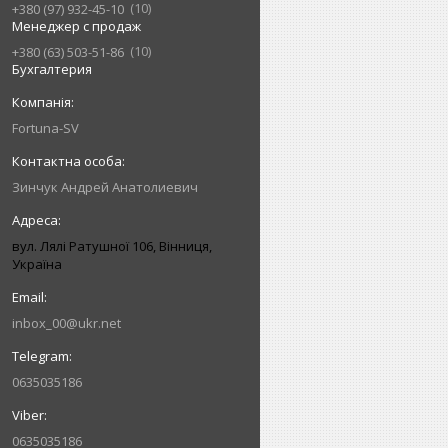
10
+380 (97) 932-45-10
Менеджер с продаж
10
+380 (63) 503-51-86
Бухгалтерия
Fortuna-SV
Зинчук Андрей Анатолиевич
вул. Лялі Ратушної 106, Вінниця,
Україна
inbox_00@ukr.net
0635035186
0635035186