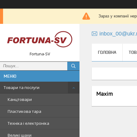
Зараз у компанії не
inbox_00@ukr.
ГОЛОВНА
ТОВ
Fortuna-SV
Товари та послуги
Maxim
Канцтовари
Пластикова тара
Техніка і електроніка
Великі шахи