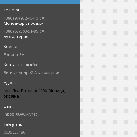
10
+380 (97) 932-45-10
Менеджер с продаж
10
+380 (63) 503-51-86
Бухгалтерия
Fortuna-SV
Зинчук Андрей Анатолиевич
вул. Лялі Ратушної 106, Вінниця,
Україна
inbox_00@ukr.net
0635035186