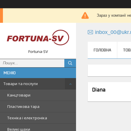
Зараз у компанії н
inbox_00@ukr.
ГОЛОВНА
ТОВ
Fortuna-SV
Товари та послуги
Diana
Канцтовари
Пластикова тара
Техніка і електроніка
Великі шахи