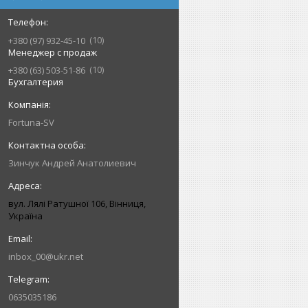
10
+380 (97) 932-45-10
Менеджер с продаж
10
+380 (63) 503-51-86
Бухгалтерия
Fortuna-SV
Зинчук Андрей Анатолиевич
вул. Лялі Ратушної 106, Вінниця,
Україна
inbox_00@ukr.net
0635035186