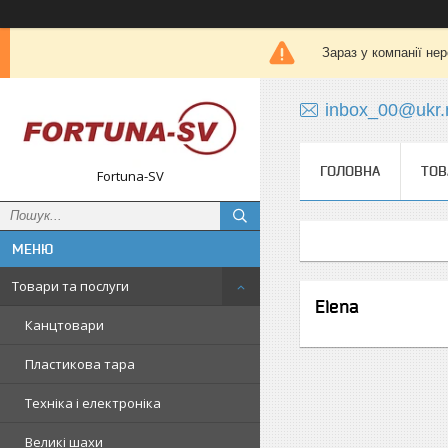
Зараз у компанії не
inbox_00@ukr.
ГОЛОВНА
ТОВ
Fortuna-SV
Товари та послуги
Elena
Канцтовари
Пластикова тара
Техніка і електроніка
Великі шахи