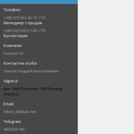
10
+380 (97) 932-45-10
Менеджер с продаж
10
+380 (63) 503-51-86
Бухгалтерия
Fortuna-SV
Зинчук Андрей Анатолиевич
вул. Лялі Ратушної 106, Вінниця,
Україна
inbox_00@ukr.net
0635035186