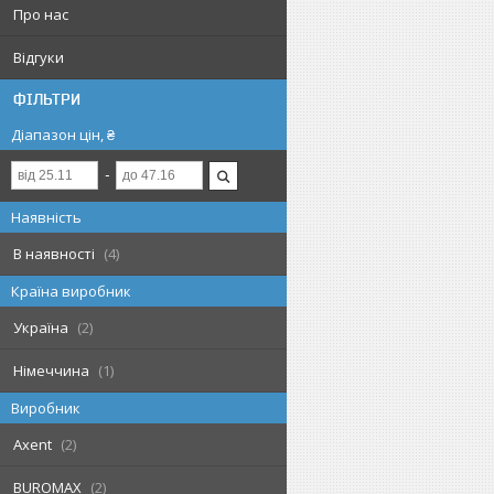
Про нас
Відгуки
ФІЛЬТРИ
Діапазон цін, ₴
Наявність
В наявності
4
Країна виробник
Україна
2
Німеччина
1
Виробник
Axent
2
BUROMAX
2