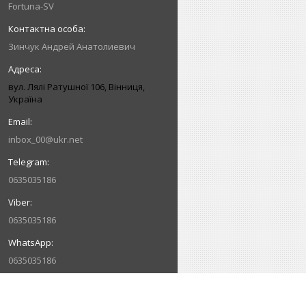
Fortuna-SV
Зинчук Андрей Анатолиевич
вул. Лялі Ратушної 106, Вінниця,
Україна
inbox_00@ukr.net
0635035186
0635035186
0635035186