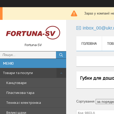
Зараз у компанії н
inbox_00@ukr.
ГОЛОВНА
ТОВ
Fortuna-SV
Товари та послуги
Губки для дош
Канцтовари
Пластикова тара
Техніка і електроніка
Великі шахи
9803-A