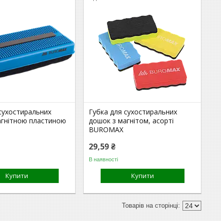
сухостиральних
Губка для сухостиральних
агнітною пластиною
дошок з магнітом, асорті
BUROMAX
29,59 ₴
В наявності
Купити
Купити