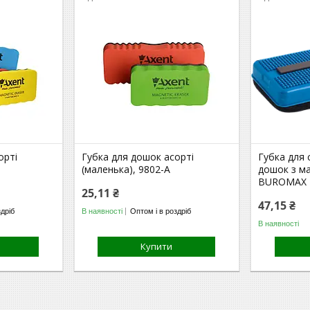
орті
Губка для дошок асорті
Губка для 
(маленька), 9802-A
дошок з м
BUROMAX
25,11 ₴
47,15 ₴
здріб
В наявності
Оптом і в роздріб
В наявності
Купити