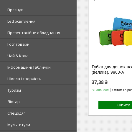
Гірлянди
Led освітлення
Презентаційне обладнання
Госптовари
Чай & Кава
Губка для дошок ас
Інформаційні Таблички
(велика), 9803-A
Школа і творчість
37,38 ₴
Туризм
В наявності
Оптом і в ро
Ліхтарі
Купити
Спецодяг
Мультитули