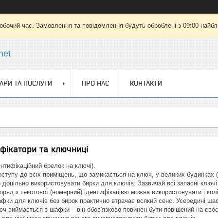
робочий час. Замовлення та повідомлення будуть оброблені з 09:00 найбли
net
АРИ ТА ПОСЛУГИ
ПРО НАС
КОНТАКТИ
фікатори та ключниці
нтифікаційний брелок на ключі).
оступу до всіх приміщень, що замикається на ключ, у великих будинках (
 доцільно використовувати бирки для ключів. Зазвичай всі запасні ключі
оряд з текстової (номерний) ідентифікацією можна використовувати і кол
афки для ключів без бирок практично втрачає всякий сенс. Усередині ша
люч виймається з шафки – він обов'язково повинен бути повішений на св