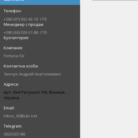
10
+380 (97) 932-45-10
Менеджер с продаж
10
+380 (63) 503-51-86
Бухгалтерия
Fortuna-SV
Зинчук Андрей Анатолиевич
вул. Лялі Ратушної 106, Вінниця,
Україна
inbox_00@ukr.net
0635035186