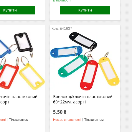
В наявності
Купити
Купити
E41637
ключів пластиковий
Брелок д/ключів пластиковий
сорті
60*22мм, асорті
5,50 ₴
ості
Тільки оптом
Немає в наявності
Тільки оптом