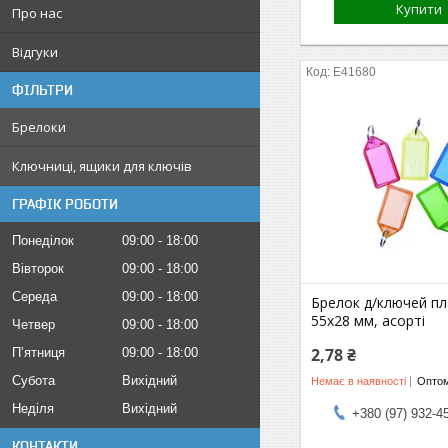
Купити
Про нас
Відгуки
E41680
ФІЛЬТРИ
Брелоки
Ключниці, ящики для ключів
ГРАФІК РОБОТИ
Понеділок
09:00
18:00
Вівторок
09:00
18:00
Середа
09:00
18:00
Брелок д/ключей пл
55x28 мм, асорті
Четвер
09:00
18:00
2,78 ₴
Пʼятниця
09:00
18:00
Субота
Вихідний
Немає в наявності
Оптом
Неділя
Вихідний
+380 (97) 932-4
КОНТАКТИ