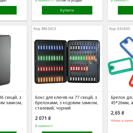
здріб
В наявності
Оптом і в роздріб
В наявності
Купити
BM.0413
E41645
6 секцій, з
Бокс для ключів на 77 секцій, з
Брелок д/
им замком,
брелоками, з кодовим замком,
45*26мм, а
сталевий, чорний
2,65 ₴
2 071 ₴
Немає в наявн
В наявності