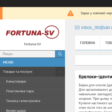
Зараз у компанії не
inbox_00@ukr.
ГОЛОВНА
ТОВ
Fortuna-SV
Товари та послуги
Брелоки‑іденти
Канцтовари
Бирка для ключів (іде
Для організованого д
Пластикова тара
навчальних закладах)
охорони. При цьому п
Техніка і електроніка
Купівля настінного ш
отже після того як к
Великі шахи