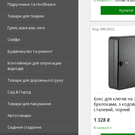
В наявності
Оптом і в ро
Підручники та посібники
Купити
Товари для тварин
Грилі, мангали, печі
BM.0411
Сейфи
Будівництво та ремонт
Контейнери для сегрегации
відходів
Товари для дорожнього руху
Сад & Город
Бокс для ключів на 3
Товари для пакування
брелоками, з кодов
сталевий, чорний
Автотовари
1 328 ₴
Сидіння стадіонні
В наявності