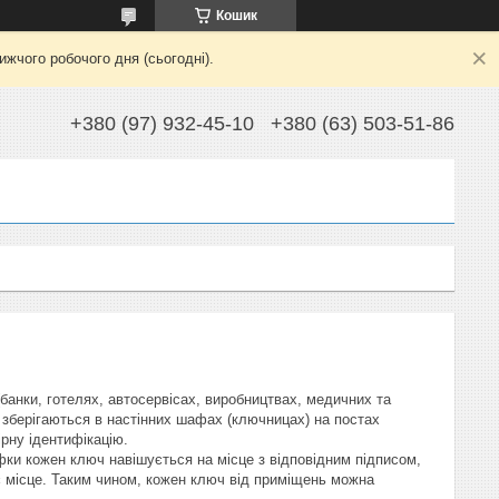
Кошик
жчого робочого дня (сьогодні).
+380 (97) 932-45-10
+380 (63) 503-51-86
банки, готелях, автосервісах, виробництвах, медичних та
 зберігаються в настінних шафах (ключницах) на постах
ірну ідентифікацію.
фки кожен ключ навішується на місце з відповідним підписом,
оє місце. Таким чином, кожен ключ від приміщень можна