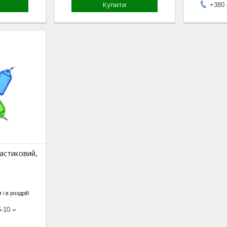
Купити
+380 
астиковий,
 і в роздріб
5-10