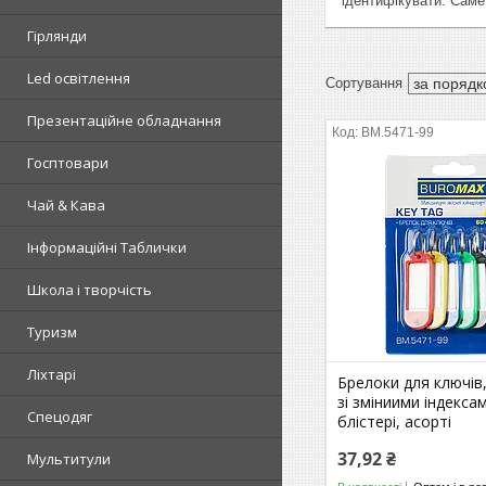
ідентифікувати. Саме
Гірлянди
Led освітлення
Презентаційне обладнання
BM.5471-99
Госптовари
Чай & Кава
Інформаційні Таблички
Школа і творчість
Туризм
Ліхтарі
Брелоки для ключів
зі зміниими індексам
Спецодяг
блістері, асорті
37,92 ₴
Мультитули