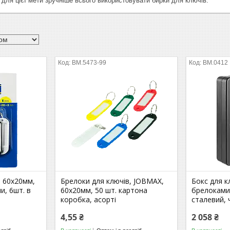
 для цієї мети зручніше всього використовувати бирки для ключів.
BM.5473-99
BM.0412
, 60х20мм,
Брелоки для ключів, JOBMAX,
Бокс для кл
и, 6шт. в
60х20мм, 50 шт. картона
брелоками
коробка, асорті
сталевий,
4,55 ₴
2 058 ₴