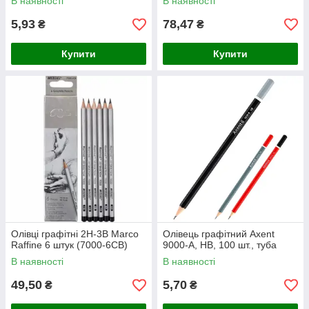
В наявності
В наявності
5,93
78,47
₴
₴
Купити
Купити
Олівці графітні 2H-3B Marco
Олівець графітний Axent
Raffine 6 штук (7000-6CB)
9000-А, НВ, 100 шт., туба
В наявності
В наявності
49,50
5,70
₴
₴