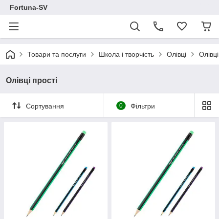
Fortuna-SV
Товари та послуги
Школа і творчість
Олівці
Олівці
Олівці прості
Сортування
0
Фільтри