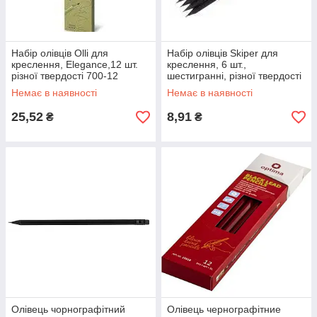
Набір олівців Olli для
Набір олівців Skiper для
креслення, Elegance,12 шт.
креслення, 6 шт.,
різної твердості 700-12
шестигранні, різної твердості
SK-9500-6
Немає в наявності
Немає в наявності
25,52
8,91
₴
₴
Олівець чорнографітний
Олівець чернографітние