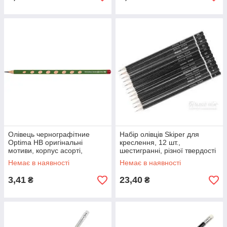
Олівець чернографітние
Набір олівців Skiper для
Optima НВ оригінальні
креслення, 12 шт.,
мотиви, корпус асорті,
шестигранні, різної твердості
загострений
SK-9500-12
Немає в наявності
Немає в наявності
3,41
23,40
₴
₴