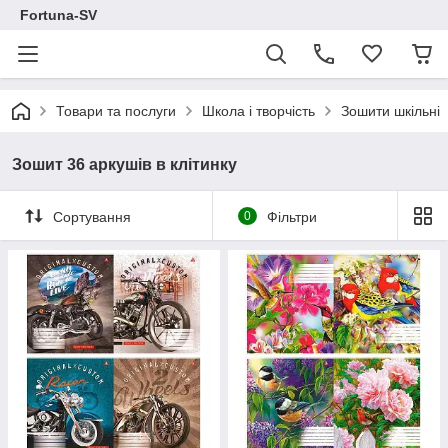
Fortuna-SV
Товари та послуги
Школа і творчість
Зошити шкільні
Зошит 36 аркушів в клітинку
Сортування
0
Фільтри