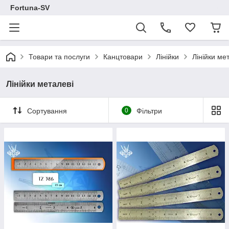
Fortuna-SV
Товари та послуги
Канцтовари
Лінійки
Лінійки ме
Лінійки металеві
Сортування
0
Фільтри