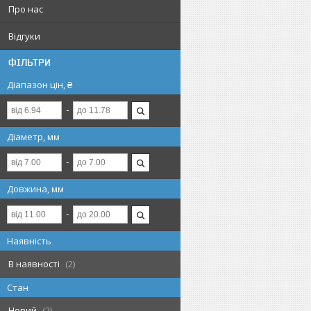
Про нас
Відгуки
ФІЛЬТРИ
Діапазон цін, ₴
Діаметр, мм
Довжина, мм
Наявність
В наявності
2
Стан
Новий
2