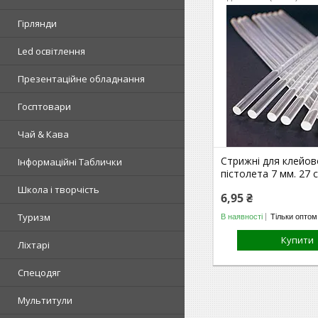
Гірлянди
Led освітлення
Презентаційне обладнання
Госптовари
Чай & Кава
Стрижні для клейов
Інформаційні Таблички
пістолета 7 мм. 27 с
Школа і творчість
6,95 ₴
Туризм
В наявності
Тільки оптом
Купити
Ліхтарі
Спецодяг
Мультитули