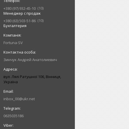
10
+380 (97) 932-45-10
Менеджер с продаж
10
+380 (63) 503-51-86
Бухгалтерия
Fortuna-SV
Зинчук Андрей Анатолиевич
вул. Лялі Ратушної 106, Вінниця,
Україна
inbox_00@ukr.net
0635035186