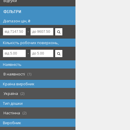
Відгуки
ФІЛЬТРИ
Діапазон цін, ₴
Кількість робочих поверхонь,
Наявність
В наявності
1
Країна виробник
Україна
2
Тип дошки
Настінна
2
Виробник