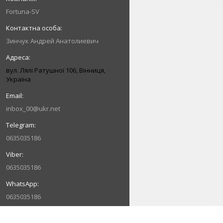
Fortuna-SV
Зинчук Андрей Анатолиевич
вул. Лялі Ратушної 106, Вінниця,
Україна
inbox_00@ukr.net
0635035186
0635035186
0635035186