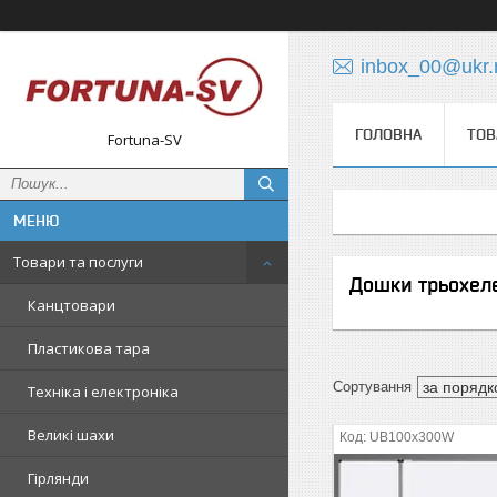
inbox_00@ukr.
ГОЛОВНА
ТОВ
Fortuna-SV
Товари та послуги
Дошки трьохел
Канцтовари
Пластикова тара
Техніка і електроніка
Великі шахи
UB100x300W
Гірлянди