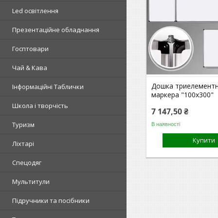
Led освітлення
Презентаційне обладнання
Госптовари
Чай & Кава
Дошка триелементн
Інформаційні Таблички
маркера "100x300"
Школа і творчість
7 147,50 ₴
Туризм
В наявності
Купити
Ліхтарі
Спецодяг
Мультитули
Підручники та посібники