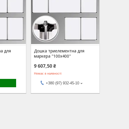
а для
Дошка триелементна для
маркера "100x400"
9 607,50 ₴
Немає в наявності
+380 (97) 932-45-10