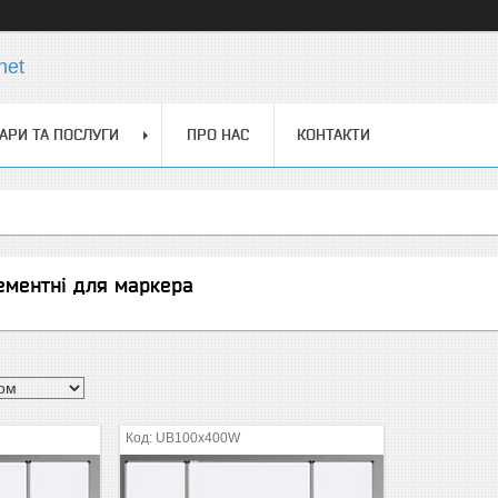
net
АРИ ТА ПОСЛУГИ
ПРО НАС
КОНТАКТИ
ементні для маркера
UB100x400W