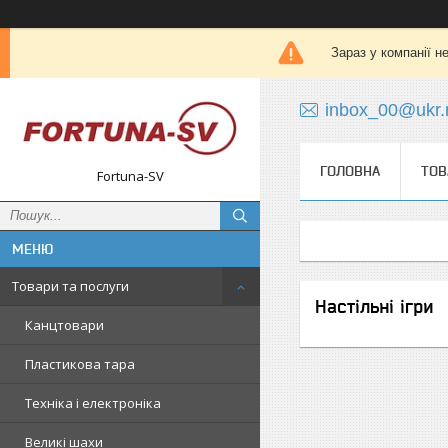
Зараз у компанії н
inbox_00@ukr.
ГОЛОВНА
ТОВ
Fortuna-SV
Товари та послуги
Настільні ігри
Канцтовари
Пластикова тара
Техніка і електроніка
Великі шахи