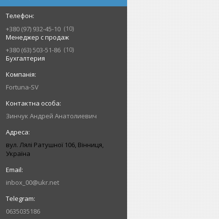
10
+380 (97) 932-45-10
Менеджер с продаж
10
+380 (63) 503-51-86
Бухгалтерия
Fortuna-SV
Зинчук Андрей Анатолиевич
вул. Лялі Ратушної 106, Вінниця,
Україна
inbox_00@ukr.net
0635035186