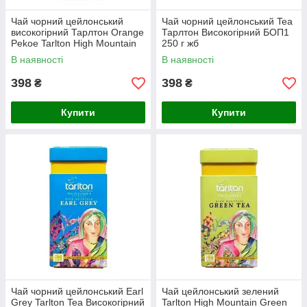
Чай чорний цейлонський
Чай чорний цейлонський Tea
високогірний Тарлтон Orange
Тарлтон Високогірний БОП1
Pekoe Tarlton High Mountain
250 г жб
OP Leaf Tea 250 г жб
В наявності
В наявності
Детальніше
398
398
₴
₴
Купити
Купити
Чай чорний цейлонський Earl
Чай цейлонський зелений
Grey Tarlton Tea Високогірний
Tarlton High Mountain Green