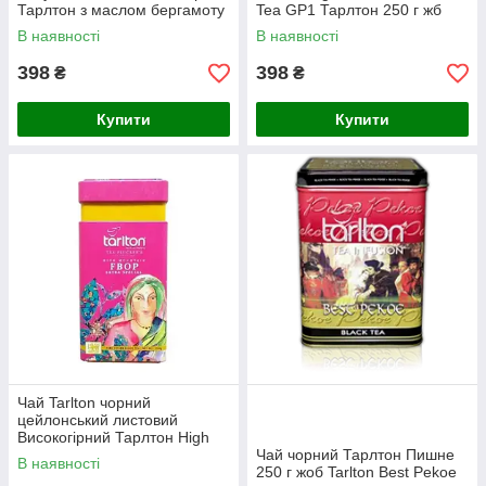
Тарлтон з маслом бергамоту
Tea GP1 Тарлтон 250 г жб
Ерл Грей 250 г жб Детальн
В наявності
В наявності
398
398
₴
₴
Купити
Купити
Чай Tarlton чорний
цейлонський листовий
Високогірний Тарлтон High
Mountain FBOP Tea ФБОП
Чай чорний Тарлтон Пишне
В наявності
250 г жб
250 г жоб Tarlton Best Pekoe