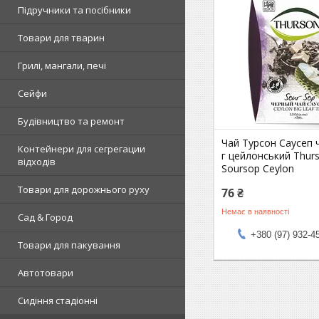
Підручники та посібники
Товари для тварин
Грилі, мангали, печі
Сейфи
Будівництво та ремонт
Чай Турсон Саусеп 
Контейнери для сегрегации
г цейлонський Thur
відходів
Soursop Ceylon
Товари для дорожнього руху
76 ₴
Немає в наявності
Сад & Город
+380 (97) 932-4
Товари для пакування
Автотовари
Сидіння стадіонні