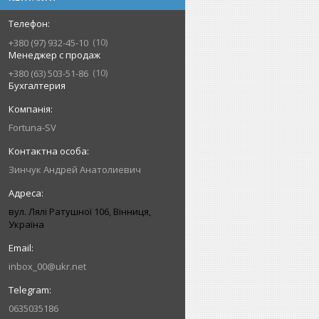
10
+380 (97) 932-45-10
Менеджер с продаж
10
+380 (63) 503-51-86
Бухгалтерия
Fortuna-SV
Зинчук Андрей Анатолиевич
вул. Лялі Ратушної 106, Вінниця,
Україна
inbox_00@ukr.net
0635035186