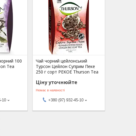
чорний 100
Чай чорний цейлонський
son Tea
Турсон Цейлон Суприм Пеке
250 г сорт PEKOE Thurson Tea
Ціну уточнюйте
Немає в наявності
5-10
+380 (97) 932-45-10