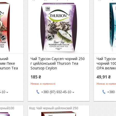
ський
Чай Турсон Саусеп чорний 250
Чай Турсо
рим Пеке
г цейлонський Thurson Tea
чорний 100
hurson Tea
Soursop Ceylon
OPA велик
185 ₴
49,91 ₴
Немає в наявності
Немає в наявн
5-10
+380 (97) 932-45-10
+380 
черный100
Чай черный цейлонский 250