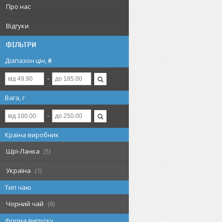
Про нас
Відгуки
ФІЛЬТРИ
Діапазон цін, ₴
Вага, г
Країна виробник
Шрі-Ланка
5
Україна
1
Тип чаю
Чорний чай
6
Форма випуску