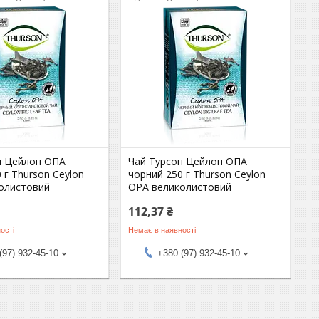
н Цейлон ОПА
Чай Турсон Цейлон ОПА
 г Thurson Ceylon
чорний 250 г Thurson Ceylon
олистовий
OPA великолистовий
112,37 ₴
ості
Немає в наявності
(97) 932-45-10
+380 (97) 932-45-10