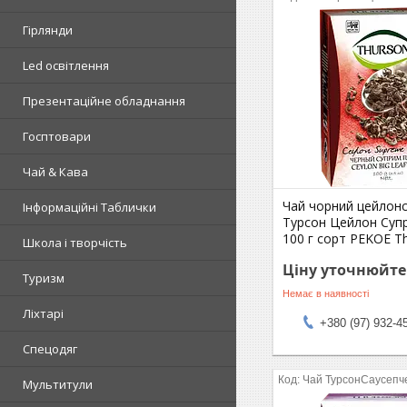
Гірлянди
Led освітлення
Презентаційне обладнання
Госптовари
Чай & Кава
Чай чорний цейлон
Інформаційні Таблички
Турсон Цейлон Суп
100 г сорт PEKOE T
Школа і творчість
Ціну уточнюйте
Туризм
Немає в наявності
Ліхтарі
+380 (97) 932-4
Спецодяг
Чай ТурсонСаусеп
Мультитули