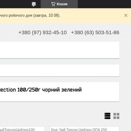
Кошик
ого робочого дня (завтра, 10.08).
+380 (97) 932-45-10
+380 (63) 503-51-86
lection 100/250г чорний зелений
ныйТурсонЦейлон100
Чай Турсон Цейлон ОПА 250