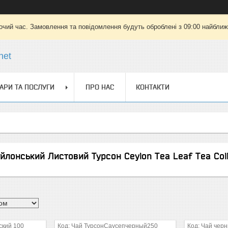
очий час. Замовлення та повідомлення будуть оброблені з 09:00 найближч
net
АРИ ТА ПОСЛУГИ
ПРО НАС
КОНТАКТИ
йлонський Листовий Турсон Ceylon Tea Leaf Tea Col
ский 100
Чай ТурсонСаусепчерный250
Чай чер