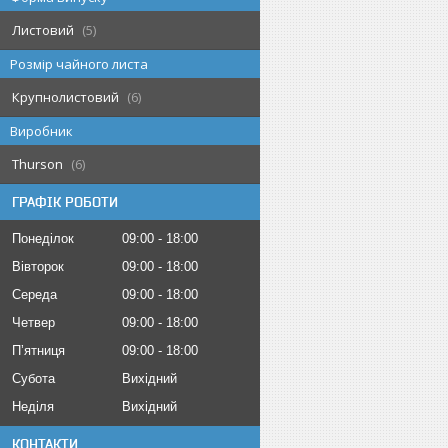
Листовий
5
Розмір чайного листа
Крупнолистовий
6
Виробник
Thurson
6
ГРАФІК РОБОТИ
Понеділок
09:00
18:00
Вівторок
09:00
18:00
Середа
09:00
18:00
Четвер
09:00
18:00
Пʼятниця
09:00
18:00
Субота
Вихідний
Неділя
Вихідний
КОНТАКТИ