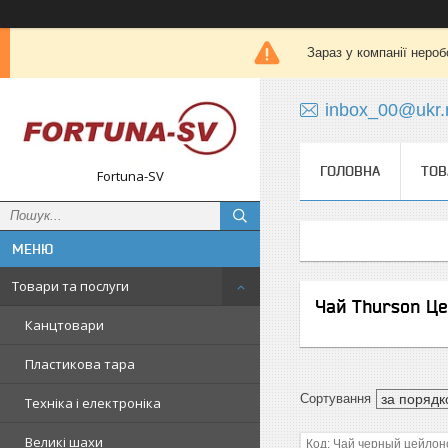
Зараз у компанії нероб
inbox_00@ukr.
ГОЛОВНА
ТОВ
Fortuna-SV
Товари та послуги
Чай Thurson Це
Канцтовари
Пластикова тара
Техніка і електроніка
Великі шахи
Чай черный цейлон