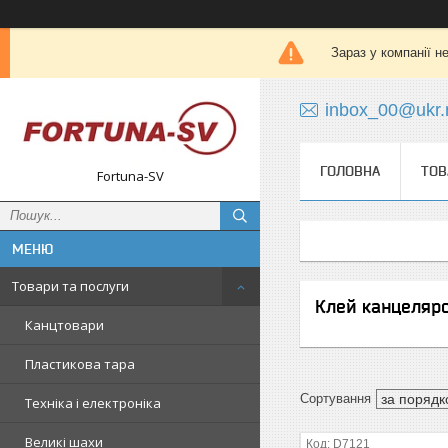
Зараз у компанії н
inbox_00@ukr.
ГОЛОВНА
ТОВ
Fortuna-SV
Товари та послуги
Клей канцеляр
Канцтовари
Пластикова тара
Техніка і електроніка
Великі шахи
D7121