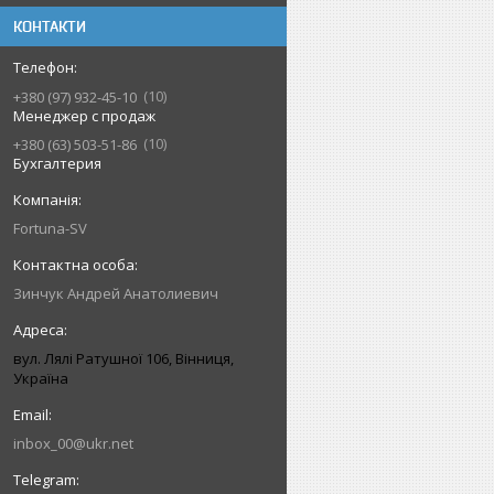
КОНТАКТИ
10
+380 (97) 932-45-10
Менеджер с продаж
10
+380 (63) 503-51-86
Бухгалтерия
Fortuna-SV
Зинчук Андрей Анатолиевич
вул. Лялі Ратушної 106, Вінниця,
Україна
inbox_00@ukr.net