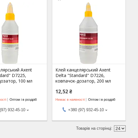
лярський Axent
Клей канцелярський Axent
ndard" D7225,
Delta "Standard" D7226,
дозатор, 100 мл
ковпачок-дозатор, 200 мл
12,52 ₴
ості
Оптом і в роздріб
Немає в наявності
Оптом і в роздріб
(97) 932-45-10
+380 (97) 932-45-10