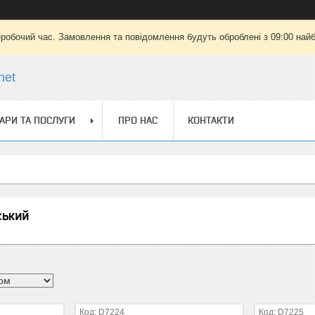
еробочий час. Замовлення та повідомлення будуть оброблені з 09:00 найб
net
АРИ ТА ПОСЛУГИ
ПРО НАС
КОНТАКТИ
ський
D7224
D7225