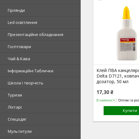
Гірлянди
Led освітлення
Презентаційне обладнання
Госптовари
Чай & Кава
Клей ПВА канцелярс
Інформаційні Таблички
Delta D7121, ковпа
дозатор, 50 мл
Школа і творчість
17,30 ₴
Туризм
В наявності
Оптом і в ро
Ліхтарі
Купити
Спецодяг
Мультитули