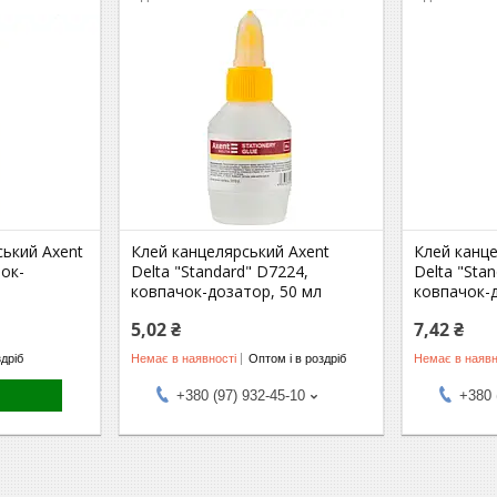
ький Axent
Клей канцелярський Axent
Клей канце
чок-
Delta "Standard" D7224,
Delta "Sta
ковпачок-дозатор, 50 мл
ковпачок-
5,02 ₴
7,42 ₴
здріб
Немає в наявності
Оптом і в роздріб
Немає в наявн
+380 (97) 932-45-10
+380 