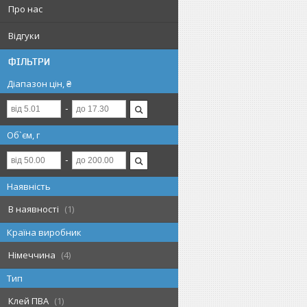
Про нас
Відгуки
ФІЛЬТРИ
Діапазон цін, ₴
Об`єм, г
Наявність
В наявності
1
Країна виробник
Німеччина
4
Тип
Клей ПВА
1