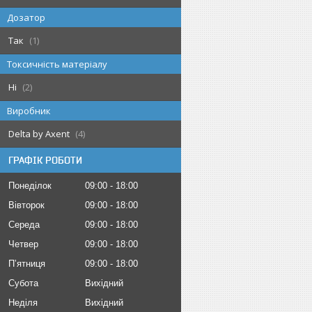
Дозатор
Так
1
Токсичність матеріалу
Ні
2
Виробник
Delta by Axent
4
ГРАФІК РОБОТИ
Понеділок
09:00
18:00
Вівторок
09:00
18:00
Середа
09:00
18:00
Четвер
09:00
18:00
Пʼятниця
09:00
18:00
Субота
Вихідний
Неділя
Вихідний