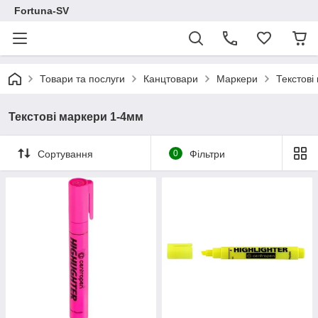
Fortuna-SV
Товари та послуги
Канцтовари
Маркери
Текстові
Текстові маркери 1-4мм
Сортування
0
Фільтри