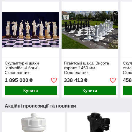
Скульптурні шахи
Гігантські шахи. Висота
Скул
"олімпійські боги".
короля 1460 мм.
стил
Склопластик
Склопластик.
Скло
1 895 000
338 413
458
₴
₴
Купити
Купити
Акційні пропозиції та новинки