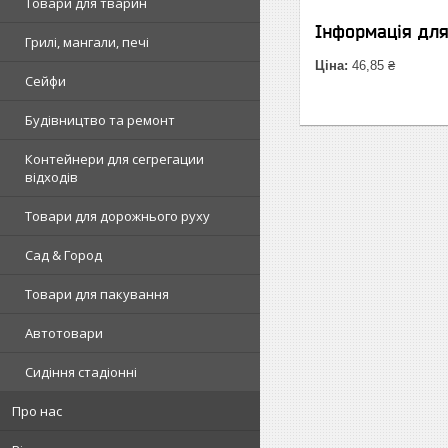
Товари для тварин
Інформація дл
Грилі, мангали, печі
Ціна:
46,85 ₴
Сейфи
Будівництво та ремонт
Контейнери для сегрегации
відходів
Товари для дорожнього руху
Сад & Город
Товари для пакування
Автотовари
Сидіння стадіонні
Про нас