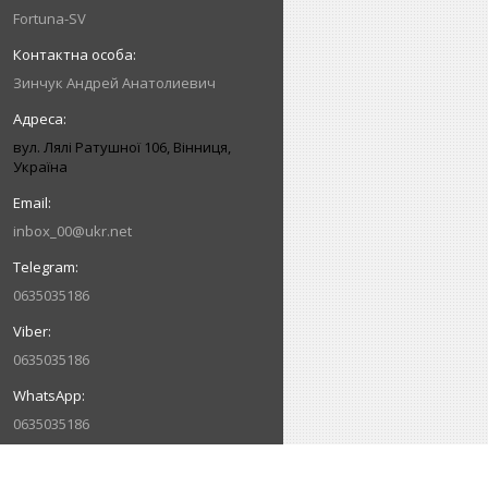
Fortuna-SV
Зинчук Андрей Анатолиевич
вул. Лялі Ратушної 106, Вінниця,
Україна
inbox_00@ukr.net
0635035186
0635035186
0635035186