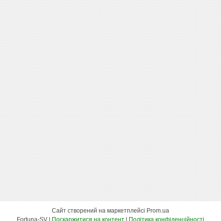
Сайт створений на маркетплейсі
Prom.ua
Fortuna-SV |
Поскаржитися на контент
|
Політика конфіденційності