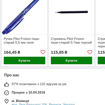
Ручка Pilot Frixion піши-
Стрижень Pilot Frixion
Стри
стирай 0,5 мм синя
піши-стирай 0.7мм чорний
піши
чор
164,45
115,85
115
₴
₴
Купити
Купити
Про нас
97% позитивних з 132 відгуків за рік
Працює з 10.04.2016
м. Вінниця
вул. Лялі Ратушної 106, Вінниця, Україна