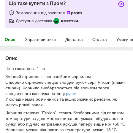
Що таке купити з Пром?
Замовлення під захистом
Доступна доставка
Опис
Характеристики
Доставка
Оплата
Умови п
Опис
Ціна вказана за 1 шт.
Змінний стрижень з інноваційним чорнилом.
Створено стрижень спеціально для ручок серії Frixion (пиши-
стирай). Чорнило знебарвлюється під впливом тертя
спеціального ковпачка на кінці
ручки
.
У складі немає розчинників та інших хімічних речовин, які
мають різкий запах.
Чернила стержня “Frixion” стають безбарвними під впливом
температури за допомогою стирання гумкою, вбудованою в
ручку, або під час нагрівання аркуша паперу вище ніж +60 °C.
Написане можна відновити за температури нижче -18 °C.