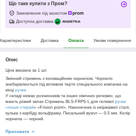
Що таке купити з Пром?
Замовлення під захистом
Доступна доставка
Характеристики
Доставка
Оплата
Умови повернення
Опис
Ціна вказана за 1 шт.
Змінний стрижень з інноваційним чорнилом. Чорнило
знебарвлюється під впливом тертя спеціального ковпачка на
кінці
ручки
.
У складі немає розчинників та інших хімічних речовин, що
мають різкий запах.Стрижень BLS-FRР5-L для гелевої
ручки
«пиши-стирай
» «Frixion point». Наконечник із неіржавкої сталі,
кулька з карбіду вольфраму. Писальний вузол — 0,5 мм. Колір
чорнила — чорний.
Приховати