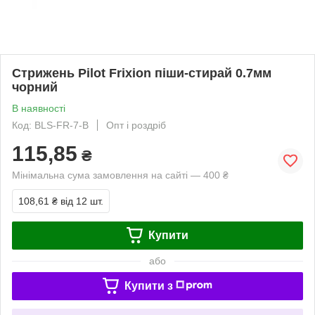
Стрижень Pilot Frixion піши-стирай 0.7мм
чорний
В наявності
Код: BLS-FR-7-B
Опт і роздріб
115,85
₴
Мінімальна сума замовлення на сайті — 400 ₴
108,61 ₴
від 12 шт.
Купити
або
Купити з