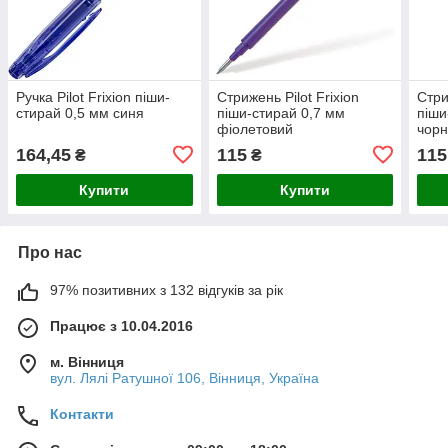
Ручка Pilot Frixion піши-
Стрижень Pilot Frixion
Стри
стирай 0,5 мм синя
піши-стирай 0,7 мм
піши
фіолетовий
чор
164,45
115
115
₴
₴
Купити
Купити
Про нас
97% позитивних з 132 відгуків за рік
Працює з 10.04.2016
м. Вінниця
вул. Лялі Ратушної 106, Вінниця, Україна
Контакти