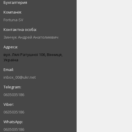
Бухгалтерия
Fortuna-SV
Зинчук Андрей Анатолиевич
вул. Лялі Ратушної 106, Вінниця,
Україна
inbox_00@ukr.net
0635035186
0635035186
0635035186