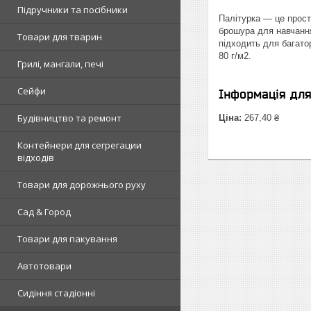
Підручники та посібники
Палітурка — це прост
брошура для навчання
Товари для тварин
підходить для багато
80 г/м2.
Грилі, мангали, печі
Сейфи
Інформація дл
Будівництво та ремонт
Ціна:
267,40 ₴
Контейнери для сегрегации
відходів
Товари для дорожнього руху
Сад & Город
Товари для пакування
Автотовари
Сидіння стадіонні