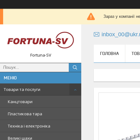
Зараз у компанії н
inbox_00@ukr.
ГОЛОВНА
ТОВ
Fortuna-SV
Товари та послуги
Канцтовари
Пластикова тара
Техніка і електроніка
Великі шахи