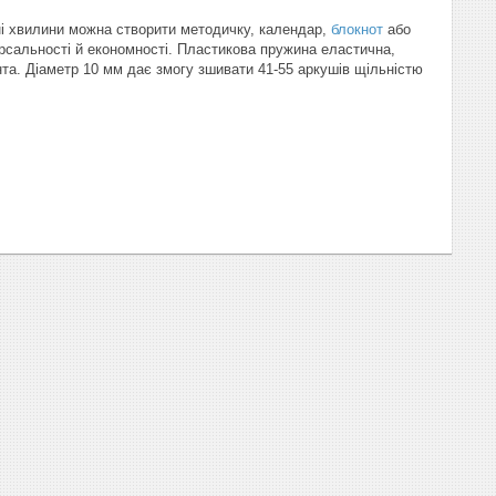
ні хвилини можна створити методичку, календар,
блокнот
або
рсальності й економності. Пластикова пружина еластична,
нта. Діаметр 10 мм дає змогу зшивати 41-55 аркушів щільністю