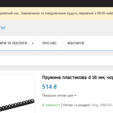
еробочий час. Замовлення та повідомлення будуть оброблені з 09:00 найб
net
АРИ ТА ПОСЛУГИ
ПРО НАС
КОНТАКТИ
Пружина пластикова d 16 мм, чор
514 ₴
Показати оптові ціни
В наявності
Оптом і в роздріб
Код:
2916-01