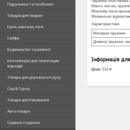
Пружина пластикова 
Підручники та посібники
Мають високу пружніс
Можливе багаторазов
Товари для тварин
Мінімальне відвантаж
Характеристики
Грилі, мангали, печі
Матеріал пружини
Сейфи
Діаметр пружини, м
Будівництво та ремонт
Інформація дл
Контейнери для сегрегации
відходів
Ціна:
514 ₴
Товари для дорожнього руху
Сад & Город
Товари для пакування
Автотовари
Сидіння стадіонні