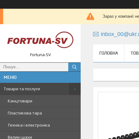
Зараз у компанії н
inbox_00@ukr.
ГОЛОВНА
ТОВ
Fortuna-SV
Товари та послуги
Канцтовари
Пластикова тара
Техніка і електроніка
Великі шахи