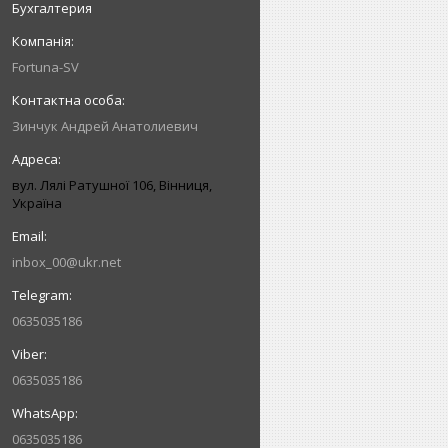
Бухгалтерия
Fortuna-SV
Зинчук Андрей Анатолиевич
вул. Лялі Ратушної 106, Вінниця,
Україна
inbox_00@ukr.net
0635035186
0635035186
0635035186