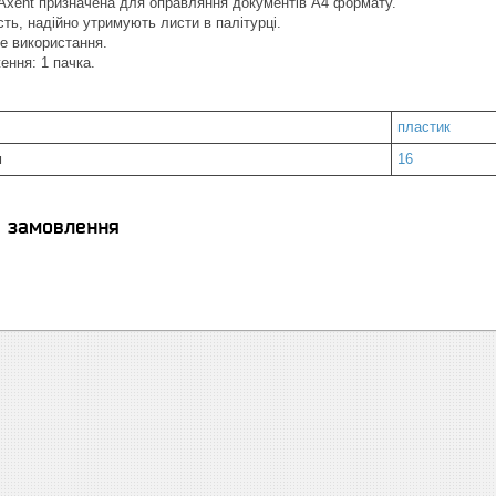
Axent призначена для оправляння документів А4 формату.
ть, надійно утримують листи в палітурці.
е використання.
ення: 1 пачка.
пластик
м
16
я замовлення