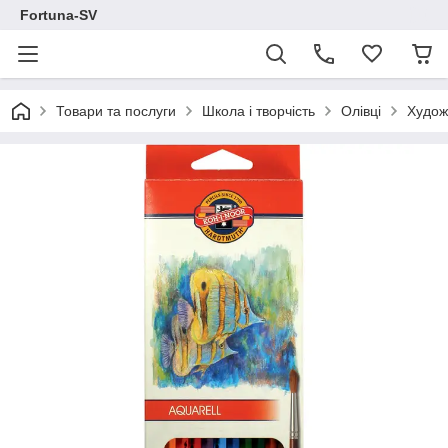
Fortuna-SV
Товари та послуги
Школа і творчість
Олівці
Художн