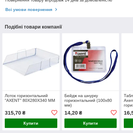
Повернення товару впродовж 14 днів за домовленістю
Всі умови повернення
Подібні товари компанії
Лоток горизонтальний
Бейдж на шнурку
Табл
"AXENT" 80X280X340 ММ
горизонтальний (100х80
Axen
мм)
гори
315,70
14,20
16,
₴
₴
Купити
Купити