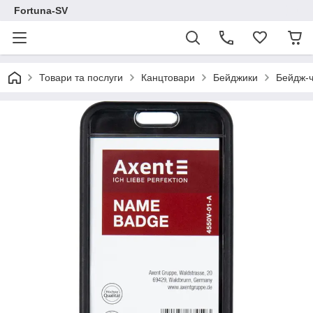
Fortuna-SV
Товари та послуги
Канцтовари
Бейджики
Бейдж-ч