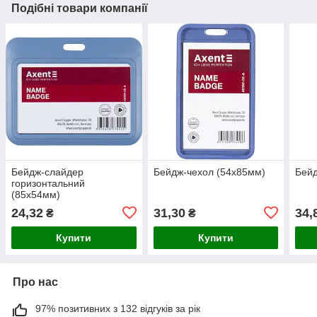
Подібні товари компанії
Бейдж-слайдер
Бейдж-чехол (54х85мм)
Бейд
горизонтальний
(85х54мм)
24,32
31,30
34,
₴
₴
Купити
Купити
Про нас
97% позитивних з 132 відгуків за рік