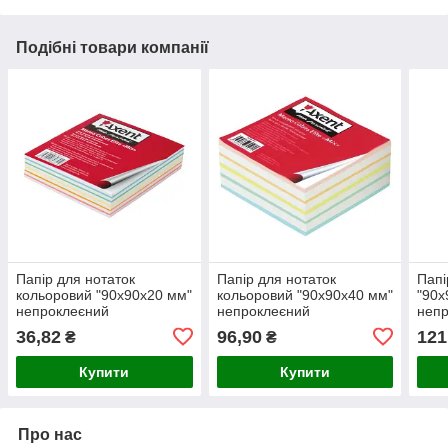
Подібні товари компанії
Папір для нотаток
Папір для нотаток
Папі
кольоровий "90х90х20 мм"
кольоровий "90х90х40 мм"
"90х
непроклеєний
непроклеєний
непр
36,82
96,90
121
₴
₴
Купити
Купити
Про нас