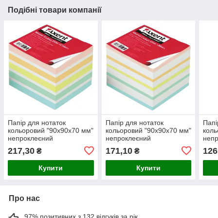
Подібні товари компанії
Папір для нотаток
Папір для нотаток
Папі
кольоровий "90х90х70 мм"
кольоровий "90х90х70 мм"
коль
непроклеєний
непроклеєний
неп
217,30
171,10
126
₴
₴
Купити
Купити
Про нас
97% позитивних з 132 відгуків за рік