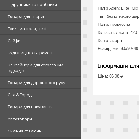
Підручники та посібники
Папір Axent Elite "Mi
Товари для тварин
Тип: без клейкого ша
Папір: проклеєна
Грилі, мангали, печі
Кількість листів: 420
Сейфи
Колір: асорті
Розмір, мм: 90x90x40
Будівництво та ремонт
Контейнери для сегрегации
Інформація дл
відходів
Ціна:
66,08 ₴
Товари для дорожнього руху
Сад & Город
Товари для пакування
Автотовари
Сидіння стадіонні