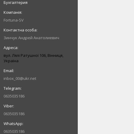
Бухгалтерия
Fortuna-SV
Зинчук Андрей Анатолиевич
вул. Лялі Ратушної 106, Вінниця,
Україна
inbox_00@ukr.net
0635035186
0635035186
0635035186