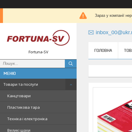
Зараз у компанії не
inbox_00@ukr.
ГОЛОВНА
ТОВ
Fortuna-SV
Товари та послуги
Канцтовари
Пластикова тара
Техніка і електроніка
Великі шахи