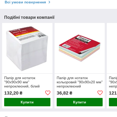
Всі умови повернення
Подібні товари компанії
Папір для нотаток
Папір для нотаток
Папі
"90х90х90 мм"
кольоровий "90х90х20 мм"
"90х
непроклеєний, білий
непроклеєний
непр
132,20
36,82
121
₴
₴
Купити
Купити