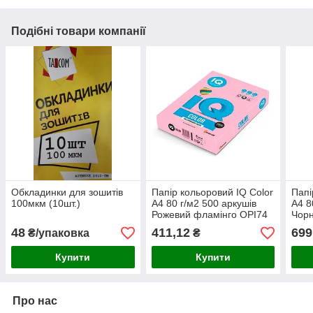
Подібні товари компанії
Обкладинки для зошитів
Папір кольоровий IQ Color
Папі
100мкм (10шт.)
A4 80 г/м2 500 аркушів
A4 8
Рожевий фламінго OPI74
Чор
48
411,12
699
₴/упаковка
₴
Купити
Купити
Про нас