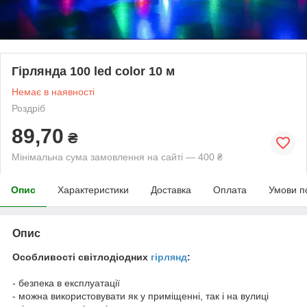
Гірлянда 100 led color 10 м
Немає в наявності
Роздріб
89,70
₴
Мінімальна сума замовлення на сайті — 400 ₴
Опис
Характеристики
Доставка
Оплата
Умови п
Опис
Особливості світлодіодних
гірлянд
:
- безпека в експлуатації
- можна використовувати як у приміщенні, так і на вулиці