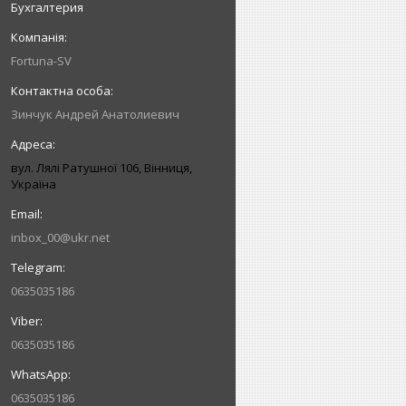
Бухгалтерия
Fortuna-SV
Зинчук Андрей Анатолиевич
вул. Лялі Ратушної 106, Вінниця,
Україна
inbox_00@ukr.net
0635035186
0635035186
0635035186