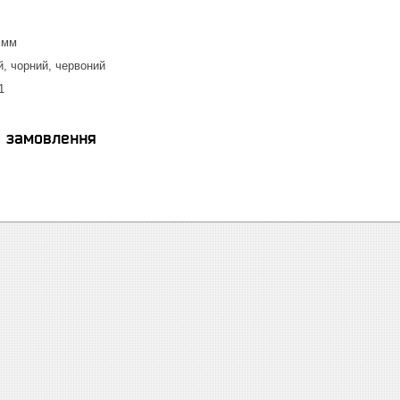
 мм
й, чорний, червоний
1
я замовлення