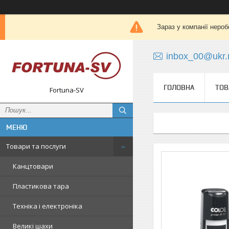
Зараз у компанії нероб
inbox_00@ukr.
ГОЛОВНА
ТОВ
Fortuna-SV
Товари та послуги
Канцтовари
Пластикова тара
Техніка і електроніка
Великі шахи