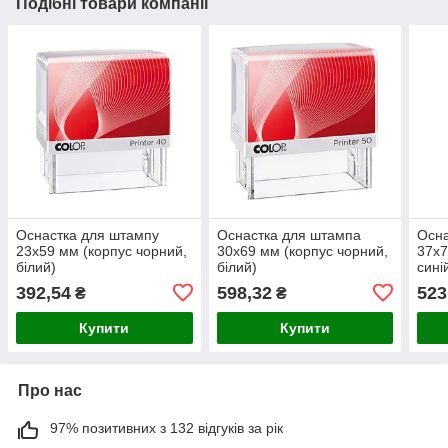
Подібні товари компанії
Оснастка для штампу
Оснастка для штампа
Осна
23x59 мм (корпус чорний,
30x69 мм (корпус чорний,
37x7
білий)
білий)
сині
верс
392,54
598,32
523
₴
₴
Купити
Купити
Про нас
97% позитивних з 132 відгуків за рік