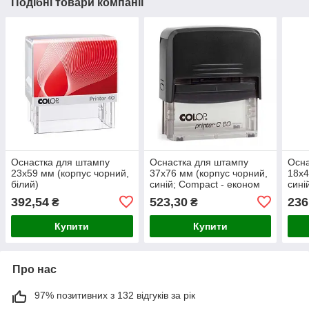
Подібні товари компанії
Оснастка для штампу
Оснастка для штампу
Осна
23x59 мм (корпус чорний,
37x76 мм (корпус чорний,
18x4
білий)
синій; Compact - економ
сині
версія)
- ек
392,54
523,30
236
₴
₴
Купити
Купити
Про нас
97% позитивних з 132 відгуків за рік