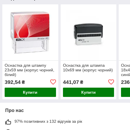
Оснастка для штампу
Оснастка для штампа
Осна
23x59 мм (корпус чорний,
10x69 мм (корпус чорний)
18x4
білий)
сині
- ек
392,54
441,07
236
₴
₴
Купити
Купити
Про нас
97% позитивних з 132 відгуків за рік