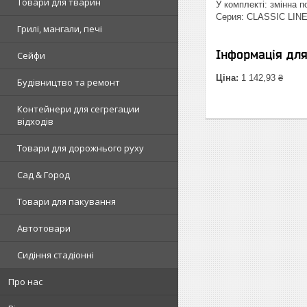
Товари для тварин
У комплекті: змінна 
Серия: CLASSIC LIN
Грилі, мангали, печі
Інформація дл
Сейфи
Ціна:
1 142,93 ₴
Будівництво та ремонт
Контейнери для сегрегации
відходів
Товари для дорожнього руху
Сад & Город
Товари для пакування
Автотовари
Сидіння стадіонні
Про нас