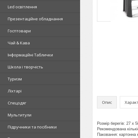
Led освітлення
Презентаційне обладнання
Госптовари
Чай & Кава
Інформаційні Таблички
Школа і творчість
Туризм
Ліхтарі
Опис
Харак
Спецодяг
Мультитули
Розмір берегів: 27 x 
Підручники та посібники
Рекомендована кількіс
Паковання: картонна 