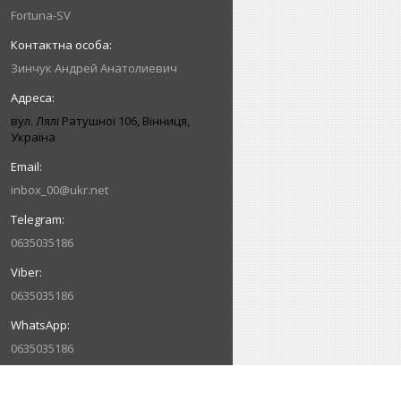
Fortuna-SV
Зинчук Андрей Анатолиевич
вул. Лялі Ратушної 106, Вінниця,
Україна
inbox_00@ukr.net
0635035186
0635035186
0635035186