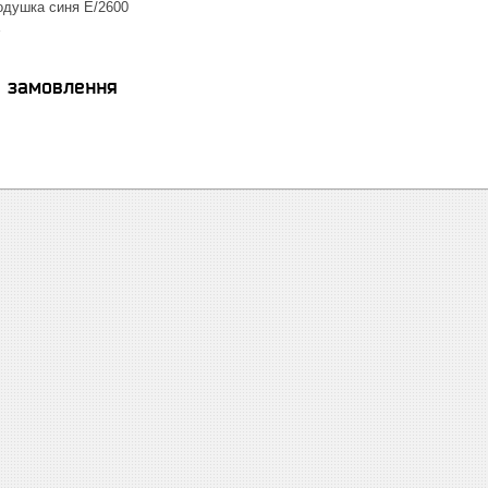
подушка синя E/2600
E
я замовлення