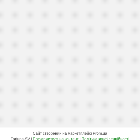
Сайт створений на маркетплейсі
Prom.ua
Fortuna-SV |
Поскаржитися на контент
|
Політика конфіденційності