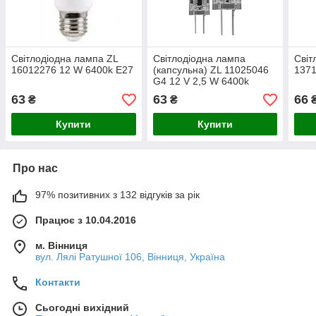
Світлодіодна лампа ZL
Світлодіодна лампа
Світ
16012276 12 W 6400k E27
(капсульна) ZL 11025046
1371
G4 12 V 2,5 W 6400k
63
63
66
₴
₴
Купити
Купити
Про нас
97% позитивних з 132 відгуків за рік
Працює з 10.04.2016
м. Вінниця
вул. Лялі Ратушної 106, Вінниця, Україна
Контакти
Сьогодні вихідний