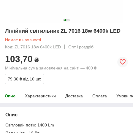
Лінійний світильник ZL 7016 18w 6400k LED
Немає в наявності
Код: ZL 7016 18w 6400k LED
Опт і роздріб
103,70
₴
Мінімальна сума замовлення на сайті — 400 ₴
79,30 ₴
від 10 шт.
Опис
Характеристики
Доставка
Оплата
Умови п
Опис
Світловий потік: 1400 Lm
Потужність: 18 Вт