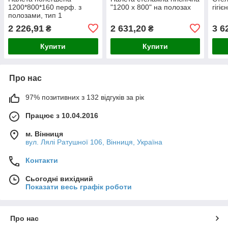
1200*800*160 перф. з
"1200 x 800" на полозах
гігі
полозами, тип 1
2 226,91
2 631,20
3 6
₴
₴
Купити
Купити
Про нас
97% позитивних з 132 відгуків за рік
Працює з 10.04.2016
м. Вінниця
вул. Лялі Ратушної 106, Вінниця, Україна
Контакти
Сьогодні вихідний
Показати весь графік роботи
Про нас