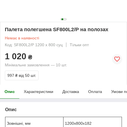
Палета полегшена SF800L2/P на полозах
Немає в наявності
Код: SF800L2/P 1200 х 800 суц
Тільки опт
1 020
₴
Мінімальне замовлення — 10 шт.
997 ₴
від 50 шт.
Опис
Характеристики
Доставка
Оплата
Умови п
Опис
Зовнішні, мм
1200x800x182