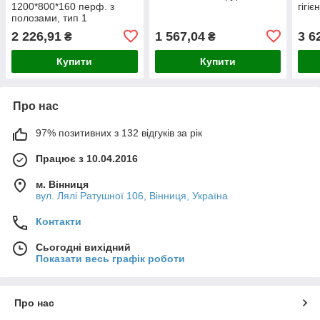
1200*800*160 перф. з
гігі
полозами, тип 1
2 226,91
1 567,04
3 6
₴
₴
Купити
Купити
Про нас
97% позитивних з 132 відгуків за рік
Працює з 10.04.2016
м. Вінниця
вул. Лялі Ратушної 106, Вінниця, Україна
Контакти
Сьогодні вихідний
Показати весь графік роботи
Про нас