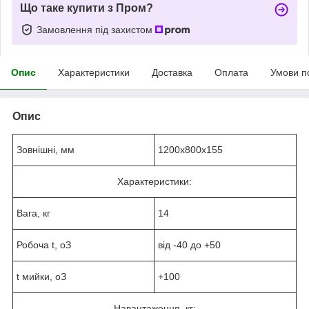
Що таке купити з Пром?
Замовлення під захистом
Опис
Характеристики
Доставка
Оплата
Умови п
Опис
Зовнішні, мм
1200х800х155
Характеристики:
Вага, кг
14
Робоча t,
o
З
від -40 до +50
t мийки,
o
З
+100
Навантаження, кг: